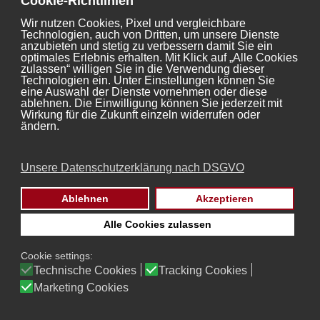
Daten durch Google verhindern, indem Sie das unter
Cookie-Richtlinien
dem folgenden Link verfügbare Browser-Plugin
Wir nutzen Cookies, Pixel und vergleichbare
herunterladen und installieren:
Technologien, auch von Dritten, um unsere Dienste
https://tools.google.com/dlpage/gaoptout?hl=de
.
anzubieten und stetig zu verbessern damit Sie ein
optimales Erlebnis erhalten. Mit Klick auf „Alle Cookies
zulassen“ willigen Sie in die Verwendung dieser
Mehr Informationen zum Umgang mit Nutzerdaten bei
Technologien ein. Unter Einstellungen können Sie
Google Analytics finden Sie in der
eine Auswahl der Dienste vornehmen oder diese
Datenschutzerklärung von Google:
ablehnen. Die Einwilligung können Sie jederzeit mit
https://support.google.com/analytics/answer/6004245?
Wirkung für die Zukunft einzeln widerrufen oder
ändern.
hl=de
.
DEMOGRAFISCHE MERKMALE BEI GOOGLE
Unsere Datenschutzerklärung nach DSGVO
ANALYTICS
Ablehnen
Akzeptieren
Diese Website nutzt die Funktion „demografische
Merkmale“ von Google Analytics, um den
Alle Cookies zulassen
Websitebesuchern passende Werbeanzeigen
innerhalb des Google-Werbenetzwerks anzeigen zu
Cookie settings:
können. Dadurch können Berichte erstellt werden, die
Technische Cookies
Tracking Cookies
Aussagen zu Alter, Geschlecht und Interessen der
Marketing Cookies
Seitenbesucher enthalten. Diese Daten stammen aus
interessenbezogener Werbung von Google sowie aus